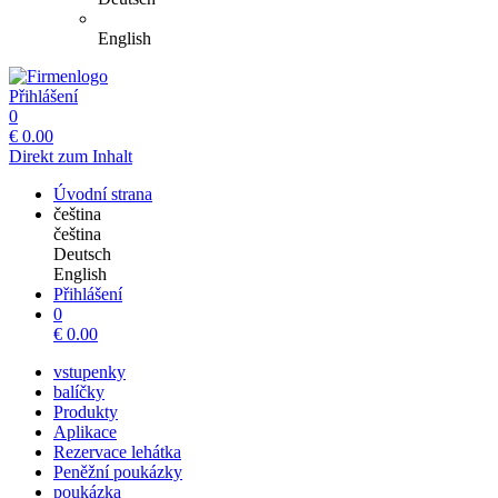
English
Přihlášení
0
€
0.00
Direkt zum Inhalt
Úvodní strana
čeština
čeština
Deutsch
English
Přihlášení
0
€
0.00
vstupenky
balíčky
Produkty
Aplikace
Rezervace lehátka
Peněžní poukázky
poukázka