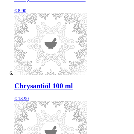
€
8.90
Chrysantiöl 100 ml
€
18.90