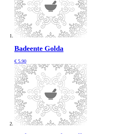
Badeente Golda
€
5.90