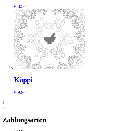
€
3.50
Käppi
€
9.90
1
2
Zahlungsarten