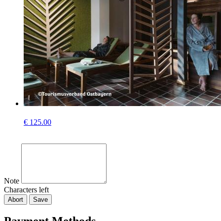
€
125.00
Note
Characters left
Abort
Save
Payment Methods