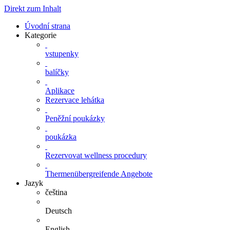
Direkt zum Inhalt
Úvodní strana
Kategorie
vstupenky
balíčky
Aplikace
Rezervace lehátka
Peněžní poukázky
poukázka
Rezervovat wellness procedury
Thermenübergreifende Angebote
Jazyk
čeština
Deutsch
English