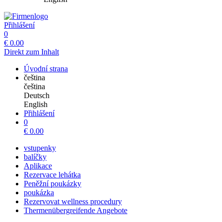
Přihlášení
0
€
0.00
Direkt zum Inhalt
Úvodní strana
čeština
čeština
Deutsch
English
Přihlášení
0
€
0.00
vstupenky
balíčky
Aplikace
Rezervace lehátka
Peněžní poukázky
poukázka
Rezervovat wellness procedury
Thermenübergreifende Angebote