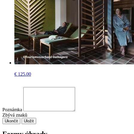
€
125.00
Poznámka
Zbývá znaků
Ukončit
Uložit
Formy úhrady