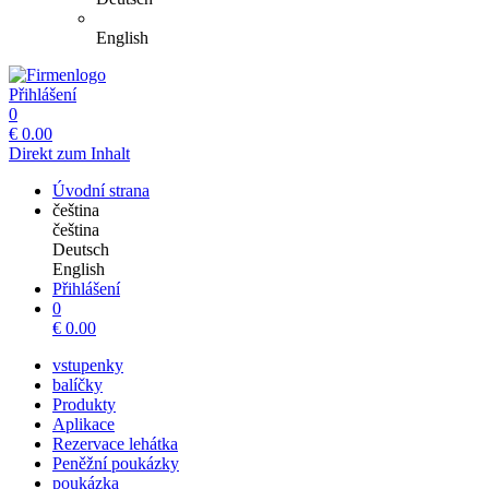
English
Přihlášení
0
€
0.00
Direkt zum Inhalt
Úvodní strana
čeština
čeština
Deutsch
English
Přihlášení
0
€
0.00
vstupenky
balíčky
Produkty
Aplikace
Rezervace lehátka
Peněžní poukázky
poukázka