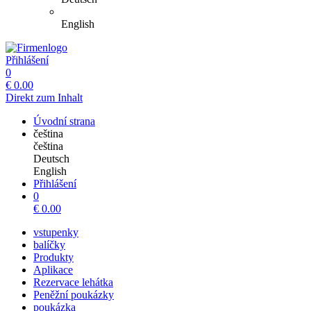
English
Přihlášení
0
€
0.00
Direkt zum Inhalt
Úvodní strana
čeština
čeština
Deutsch
English
Přihlášení
0
€
0.00
vstupenky
balíčky
Produkty
Aplikace
Rezervace lehátka
Peněžní poukázky
poukázka