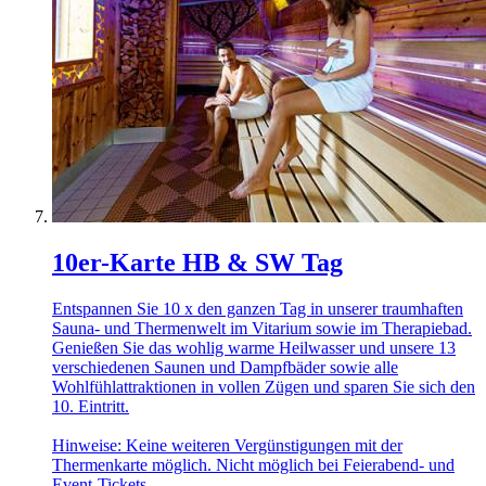
10er-Karte HB & SW Tag
Entspannen Sie 10 x den ganzen Tag in unserer traumhaften
Sauna- und Thermenwelt im Vitarium sowie im Therapiebad.
Genießen Sie das wohlig warme Heilwasser und unsere 13
verschiedenen Saunen und Dampfbäder sowie alle
Wohlfühlattraktionen in vollen Zügen und sparen Sie sich den
10. Eintritt.
Hinweise: Keine weiteren Vergünstigungen mit der
Thermenkarte möglich. Nicht möglich bei Feierabend- und
Event-Tickets.