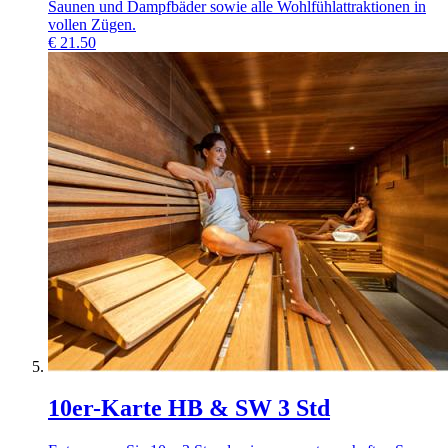
Saunen und Dampfbäder sowie alle Wohlfühlattraktionen in
vollen Zügen.
€
21.50
10er-Karte HB & SW 3 Std