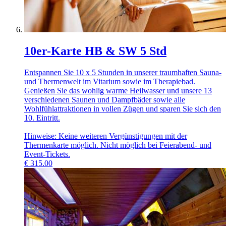
10er-Karte HB & SW 5 Std
Entspannen Sie 10 x 5 Stunden in unserer traumhaften Sauna-
und Thermenwelt im Vitarium sowie im Therapiebad.
Genießen Sie das wohlig warme Heilwasser und unsere 13
verschiedenen Saunen und Dampfbäder sowie alle
Wohlfühlattraktionen in vollen Zügen und sparen Sie sich den
10. Eintritt.
Hinweise: Keine weiteren Vergünstigungen mit der
Thermenkarte möglich. Nicht möglich bei Feierabend- und
Event-Tickets.
€
315.00