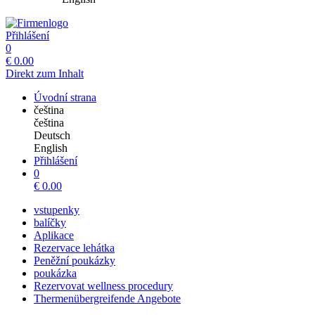
Přihlášení
0
€
0.00
Direkt zum Inhalt
Úvodní strana
čeština
čeština
Deutsch
English
Přihlášení
0
€
0.00
vstupenky
balíčky
Aplikace
Rezervace lehátka
Peněžní poukázky
poukázka
Rezervovat wellness procedury
Thermenübergreifende Angebote