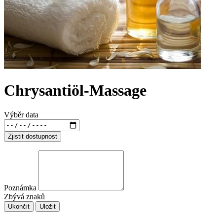
Chrysantiöl-Massage
Výběr data
Zjistit dostupnost
Poznámka
Zbývá znaků
Ukončit
Uložit